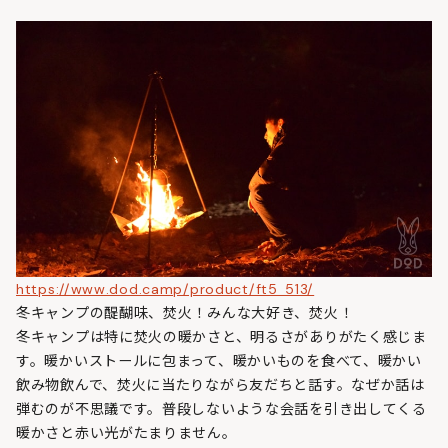
https://www.dod.camp/product/ft5_513/
冬キャンプの醍醐味、焚火！みんな大好き、焚火！
冬キャンプは特に焚火の暖かさと、明るさがありがたく感じま
す。暖かいストールに包まって、暖かいものを食べて、暖かい
飲み物飲んで、焚火に当たりながら友だちと話す。なぜか話は
弾むのが不思議です。普段しないような会話を引き出してくる
暖かさと赤い光がたまりません。