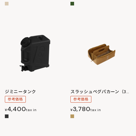
ジミニータンク
スラッシュペグパカーン（30）
参考価格
参考価格
4,400
3,780
¥
tax in
¥
tax in