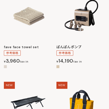
fave face towel set
ぱんぱんポンプ
参考価格
参考価格
3,960
14,190
¥
tax in
¥
tax in
NEW
NEW