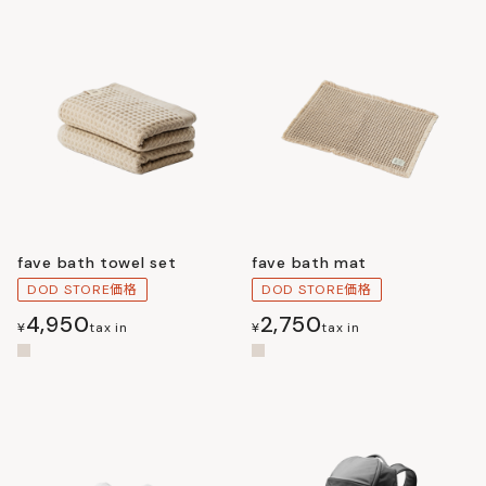
fave bath towel set
fave bath mat
DOD STORE価格
DOD STORE価格
4,950
2,750
¥
tax in
¥
tax in