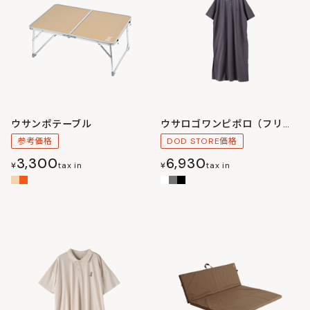
ウサンポテーブル
ウサロゴワンピポロ（フリーサイズ）
参考価格
DOD STORE価格
3,300
6,930
¥
tax in
¥
tax in