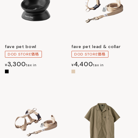
fave pet bowl
fave pet lead & collar
DOD STORE価格
DOD STORE価格
3,300
4,400
¥
tax in
¥
tax in