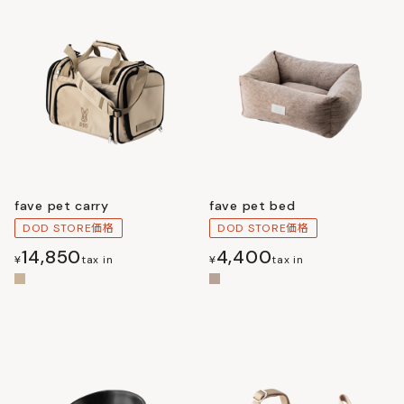
fave pet carry
fave pet bed
DOD STORE価格
DOD STORE価格
14,850
4,400
¥
tax in
¥
tax in