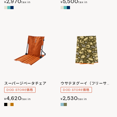
2,970
5,500
¥
tax in
¥
tax in
スーパージベータチェア
ウサテヌグーイ（フリーサイズ）
DOD STORE価格
DOD STORE価格
4,620
2,530
¥
tax in
¥
tax in