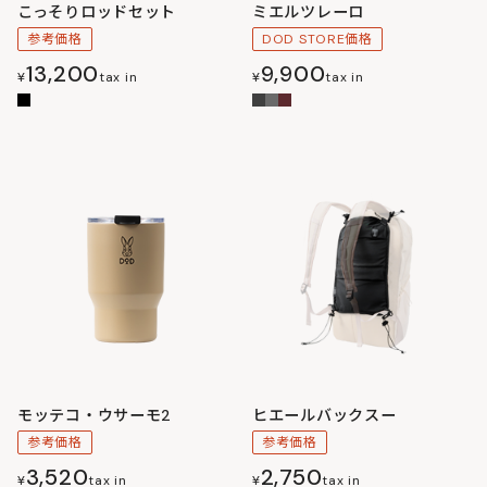
こっそりロッドセット
ミエルツレーロ
参考価格
DOD STORE価格
13,200
9,900
¥
tax in
¥
tax in
モッテコ・ウサーモ2
ヒエールバックスー
参考価格
参考価格
3,520
2,750
¥
tax in
¥
tax in