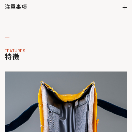
イエロー : BA224-YL : 4582708769855
注意事項
・製品改良のため予告なくデザイン・仕様を変更する場合があ
りますのでご了承ください。
・サイズ・重量などの数値には若干の個体差がございます。
・掲載写真はできる限り実物の色味に近づくように加工・調整
しておりますが、お客様がお使いのモニターの設定や天候・照
FEATURES
明の当たり具合などにより、実物の色味と異なって見えること
特徴
がございます。
・本製品は完全防水仕様ではありません。液体や氷など直接入
れないでください。液体が内部に侵入したり、外に漏れ出て他
の物を汚す原因となります。内容物の漏れにに対しての汚損に
つきましては、保証致しかねます。
・保冷効果は飲食物の冷却状態・外気温・ファスナーの開閉回
数などにより異なります。あらかじめ十分に冷やした飲食物を
入れてご使用ください。
・飲食物を入れる際は保冷剤と一緒にお使いください。
・本製品は保冷補助を目的としたものであり、食中毒を完全に