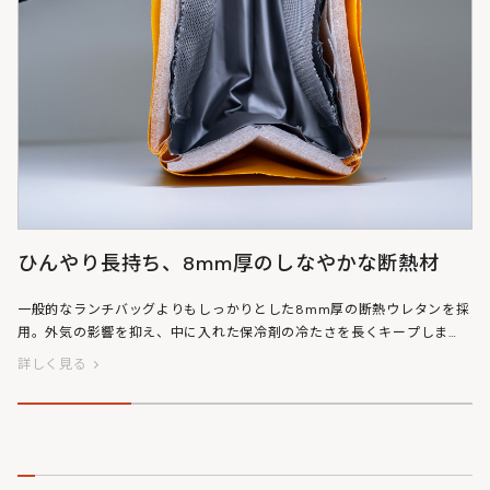
防止するものではありません。
ひんやり長持ち、8mm厚のしなやかな断熱材
一般的なランチバッグよりもしっかりとした8mm厚の断熱ウレタンを採
用。外気の影響を抑え、中に入れた保冷剤の冷たさを長くキープしま
す。夏場の持ち歩きもこれなら安心です。
詳しく見る
※当社指定機関での実験：外気温40℃の環境下で、容量の25%の氷
（0.75kg）を入れた試験において約6時間氷をキープ。実際の保冷効果
は、飲食物の量や冷却状態、外気温、ファスナーの開閉回数などにより
異なります。必ず保冷剤と併用してください。