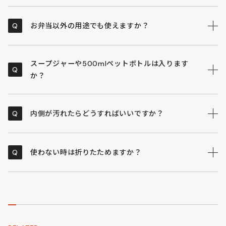
はい、内側に計3箇所のメッシュポケットがあります。
A
ケーキ屋さんでもらえるような小さな保冷剤にぴったり
Q
お弁当以外の用途でも使えますか？
のサイズが2つ、大きな保冷剤用が1つあるので、お弁当
のサイズに合わせて効率よく冷やせます。
もちろんです。ミニトートとして財布やスマホを入れて
A
近所へお出かけしたり、キャンプで小物をまとめるケー
スープジャーや500mlペットボトルは入ります
Q
スとして使ったりと、ライフスタイルに合わせて自由に
か？
お使いください。
インナーサイズは高さ約17cmです。お手持ちのスープジ
A
ャーの高さをご確認ください。500mlペットボトルは
Q
内側が汚れたらどうすればいいですか？
横置きで収納可能です。
内側の生地（PEVA）は汚れに強い素材ですので、濡ら
A
して絞った布などでサッと拭き取っていただければ大丈
Q
使わない時は折りたためますか？
夫です。
厚みのある断熱材を使用しているため、折りたたむこと
A
はできません。その代わり、中身が空でも形が崩れにく
く、トートバッグとしての可愛いシルエットを保てま
す。