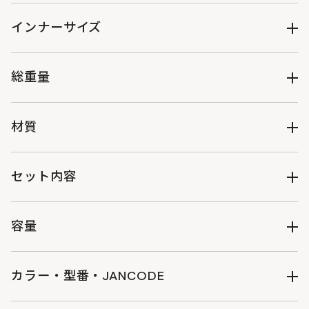
インナーサイズ
（約）W27（上辺）W19（下辺）×D11cm×H17cm
総重量
（約）250g
材質
アウター： 600Dポリエステル（撥水加工）
テープ：ポリエステル
セット内容
断熱材：発泡ポリエチレン（8mm）
インナー：PEVA
製品本体
容量
（約）3L
カラー・型番・JANCODE
タン : BA224-TN : 4582708769848
（約）W30（上辺）W21.5（下辺）×D13cm×H21cm