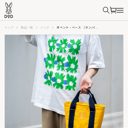
トップ
製品一覧
バッグ
オベント・ベース （タン/イエロー） BA224-TN/YL