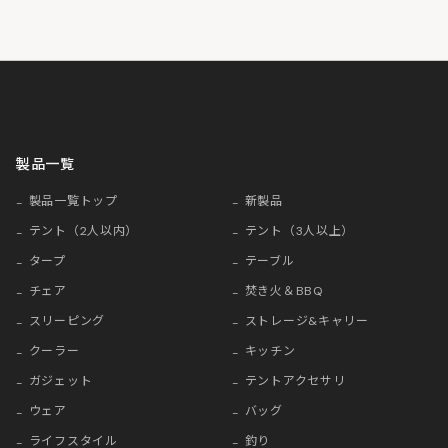
製品一覧
製品一覧トップ
新製品
テント（2人以内）
テント（3人以上）
タープ
テーブル
チェア
焚き火＆BBQ
スリーピング
ストレージ&キャリー
クーラー
キッチン
ガジェット
テントアクセサリ
ウェア
バッグ
ライフスタイル
釣り