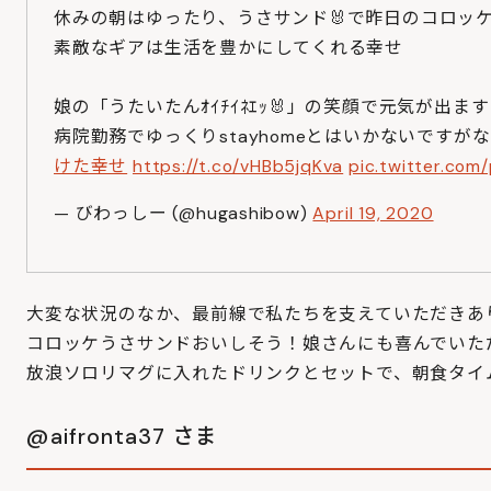
休みの朝はゆったり、うさサンド🐰で昨日のコロッ
素敵なギアは生活を豊かにしてくれる幸せ
娘の「うたいたんｵｲﾁｲﾈｴｯ🐰」の笑顔で元気が出ます
病院勤務でゆっくりstayhomeとはいかないです
けた幸せ
https://t.co/vHBb5jqKva
pic.twitter.com
— びわっしー (@hugashibow)
April 19, 2020
大変な状況のなか、最前線で私たちを支えていただきあ
コロッケうさサンドおいしそう！娘さんにも喜んでいた
放浪ソロリマグに入れたドリンクとセットで、朝食タイ
@aifronta37 さま