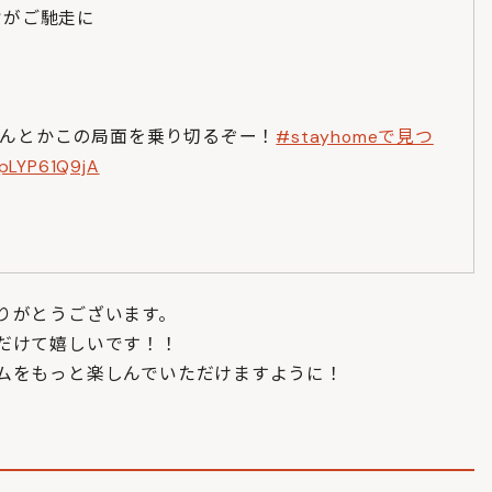
ケがご馳走に
がなんとかこの局面を乗り切るぞー！
#stayhomeで見つ
/pLYP61Q9jA
りがとうございます。
だけて嬉しいです！！
ムをもっと楽しんでいただけますように！