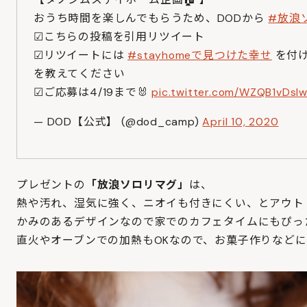
おうち時間を楽しんでもらうため、DODから
#放浪
☑こちらの投稿を引用リツイート
☑リツイートには
#stayhomeで見つけた幸せ
を付け
を教えてください
☑ご応募は4/19まで🐰
pic.twitter.com/WZQB1vDsI
— DOD【公式】 (@dod_camp)
April 10, 2020
プレゼントの
「放浪ソロリマグ」
は、
熱や汚れ、湿気に強く、ニオイも付きにくい、とアウト
かみのあるデザインなので家でのカフェタイムにもぴっ
直火やオーブンでの加熱もOKなので、お菓子作りなど