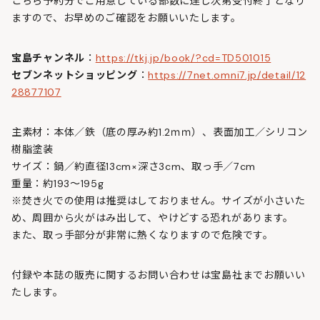
こちら予約分でご用意している部数に達し次第受付終了となり
ますので、お早めのご確認をお願いいたします。
宝島チャンネル
：
https://tkj.jp/book/?cd=TD501015
セブンネットショッピング
：
https://7net.omni7.jp/detail/12
28877107
主素材：本体／鉄（底の厚み約1.2ｍｍ）、表面加工／シリコン
樹脂塗装
サイズ：鍋／約直径13cm×深さ3cm、取っ手／7cm
重量：約193～195g
※焚き火での使用は推奨はしておりません。サイズが小さいた
め、周囲から火がはみ出して、やけどする恐れがあります。
また、取っ手部分が非常に熱くなりますので危険です。
付録や本誌の販売に関するお問い合わせは宝島社までお願いい
たします。