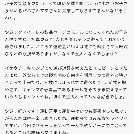
が子の笑顔を見たい、って想いが僕と同じように小さいお子さ
まがいるパパさんママさんに共感してもらえてるんかなと思う
わ～。
ツジ
：タマイーレの製品ページのモデルになってくれたお子さ
ん達ですね！写真見ると2人とも楽しそうに遊んでくれていて
癒されました。ところで運動会といえば他にも綱引きや大縄跳
びなどの競技がありますが、なんで玉入れなんでしょう？
イケウチ
：キャンプでの遊び道具を考えたときにピーンときた
んよね。外ならではの縦空間の自由さを活用しつつ意外と狭い
ところで出来たり、人数にしばられずに遊べたり…。荷物を増
やさず、キャンプの必需品であるポールをそのまま使えるって
いうのもポイントやね。ほんで玉入れってみんな好きでしょ。
ツジ
：好きです！運動苦手で運動会はいつも憂鬱やった私です
が玉入れは唯一楽しめましたね。運動会ではみんなでワイワイ
ですが、今回タマイーレを使って一人で黙々と玉に向き合って
みるとこれも結構ハマりますね。