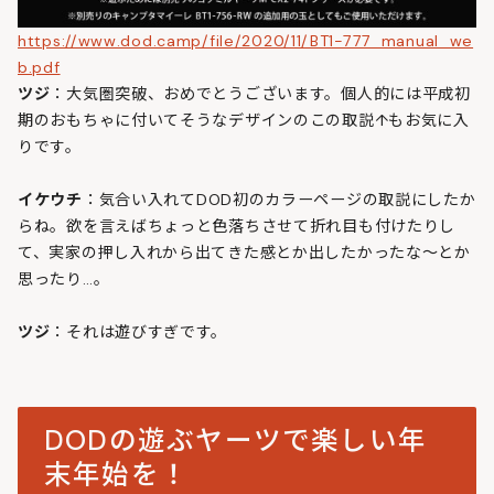
https://www.dod.camp/file/2020/11/BT1-777_manual_we
b.pdf
ツジ
：大気圏突破、おめでとうございます。個人的には平成初
期のおもちゃに付いてそうなデザインのこの取説↑もお気に入
りです。
イケウチ
：気合い入れてDOD初のカラーページの取説にしたか
らね。欲を言えばちょっと色落ちさせて折れ目も付けたりし
て、実家の押し入れから出てきた感とか出したかったな～とか
思ったり…。
ツジ
：それは遊びすぎです。
DODの遊ぶヤーツで楽しい年
末年始を！