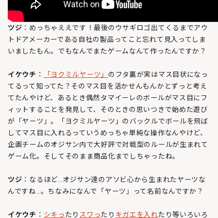
ツジ
：めっちゃええです！最後のウサギロゴ出てくるまでアウ
トドアメーカーである自社の製品ってこと忘れて見入ってしま
いましたもん。でもなんでまたゲームなんて作ったんですか？
イケウチ
：
「ヨクミルヤーツ」
のフタ裏が実はマス目状になっ
てるって知ってた？そのマス目を活かせんもんかとずっと考え
てたんやけど、あるとき偶然タマイーレのボールがマス目にフ
ィットすることを発見して、そのときの思いつきで始めた遊び
が「ヤーツ」。「ヨクミルヤーツ」のバックルでボールを飛ば
してマス目に入れるっていうめっちゃ単純な操作なんやけど、
企画チームのオジサン内で大好評で対戦型のルールが生まれて
ゲーム化。そしてそのまま商品化までしちゃったね。
ツジ
：なるほど…オジサン達のアソビ心から生まれたヤーツな
んですね…。ちなみになんで「ヤーツ」って名前なんですか？
イケウチ
：
シキっ
たり
スワっ
たり
キガエを入れ
たり等いろいろ