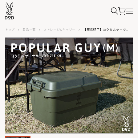
トップ
製品一覧
ストレージ&キャリー
【販売終了】ヨクミルヤーツM（カーキ） CX2-741-KH