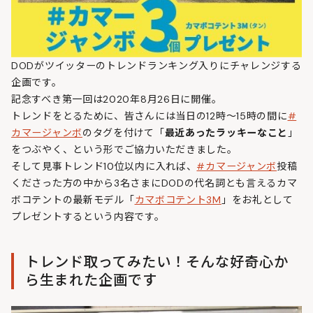
DODがツイッターのトレンドランキング入りにチャレンジする
企画です。
記念すべき第一回は2020年8月26日に開催。
トレンドをとるために、皆さんには当日の12時〜15時の間に
#
カマージャンボ
のタグを付けて「
最近あったラッキーなこと
」
をつぶやく、という形でご協力いただきました。
そして見事トレンド10位以内に入れば、
#カマージャンボ
投稿
くださった方の中から3名さまにDODの代名詞とも言えるカマ
ボコテントの最新モデル「
カマボコテント3M
」をお礼として
プレゼントするという内容です。
トレンド取ってみたい！そんな好奇心か
ら生まれた企画です