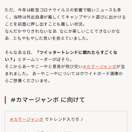
ただ、今年は新型コロナウイルスの影響で暗いニュースも多
く、当時は外出自粛が厳しくてキャンプやソト遊びに出かける
ことを前面に押し出すことも難しい状況。
なんだかやりきれないなあ…なにか楽しいことできないかな
あ….ともやもやした思いを抱えていました。
そんなある日、
「ツイッタートレンドに載れたらすごくな
い？」
とチームリーダーがぼそり。
そこからあーやこーやと意見が飛び交い
#カマージャンボ
が生
まれました。 あーやこーやについてはホワイトボード画像か
らご想像くださいませ。
#カマージャンボ に向けて
#カマージャンボ
でトレンド入り🐰 /