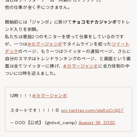
他の仕事が全く手につきません。
開始前には「ジャンボ」に掛けて
チョコモナカジャンボ
でトレ
ンド入りを祈願。
私たちは普段2つのモニターを使って仕事をしているのです
が、一つは
#カマージャンボ
でタイムラインを絞った
ツイート
デック
のページ、もう一つはツイッターの通知ページ、さらに
自分のスマホはトレンドランキングのページ、と画面という画
面は全てツイッターに捧げ、
#カマージャンボ
に全力体制の中
ついに12時を迎えました。
12時！！！
#カマージャンボ
スタートです！！！！🐰
pic.twitter.com/de6ziCrQ57
— DOD【公式】 (@dod_camp)
August 26, 2020