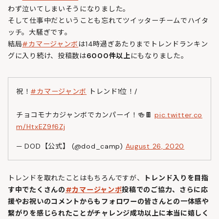
わず泣いてしまいそうになりました。
そして仕事中だということも忘れてツイッターチームでハイタ
ッチ。大騒ぎです。
結局
#カマージャンボ
は14時過ぎあたりまでトレンドランキン
グに入り続け、投稿数は
6000件以上
にもなりました。
祝！
#カマージャンボ
トレンド1位！/
チョコモナカジャンボでカンパーイ！🍻🍫
pic.twitter.co
m/HtxEZ9f6Zj
— DOD【公式】 (@dod_camp)
August 26, 2020
トレンドを取れたことはもちろんですが、
トレンド入りを目指
す中でたくさんの
#カマージャンボ
投稿でのご協力、さらに応
援やお祝いのコメントからもフォロワーの皆さんとの一体感や
繋がりを感じられたことがチャレンジ成功以上に本当に嬉しく