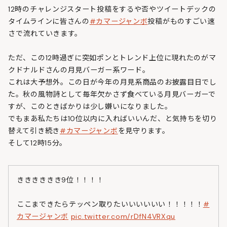
12時のチャレンジスタート投稿をするや否やツイートデックの
タイムラインに皆さんの
#カマージャンボ
投稿がものすごい速
さで流れていきます。
ただ、この12時過ぎに突如ポンとトレンド上位に現れたのがマ
クドナルドさんの月見バーガー系ワード。
これは大予想外。この日が今年の月見系商品のお披露目日でし
た。秋の風物詩として毎年欠かさず食べている月見バーガーで
すが、このときばかりは少し嫌いになりました。
でもまあ私たちは10位以内に入ればいいんだ、と気持ちを切り
替えて引き続き
#カマージャンボ
を見守ります。
そして12時15分。
きききききき9位！！！！
ここまできたらテッペン取りたいいいいいい！！！！！
#
カマージャンボ
pic.twitter.com/rDfN4VRXqu