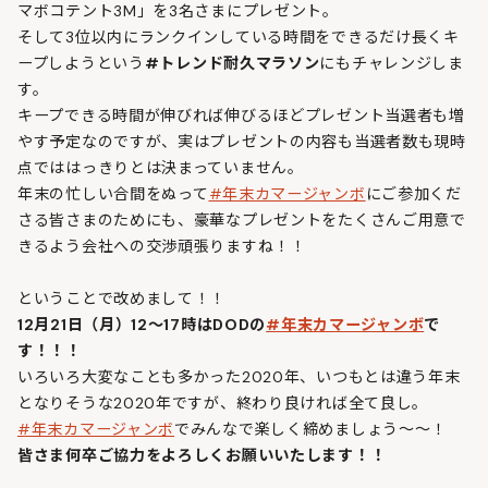
マボコテント3M」を3名さまにプレゼント。
そして3位以内にランクインしている時間をできるだけ長くキ
ープしようという
#トレンド耐久マラソン
にもチャレンジしま
す。
キープできる時間が伸びれば伸びるほどプレゼント当選者も増
やす予定なのですが、実はプレゼントの内容も当選者数も現時
点でははっきりとは決まっていません。
年末の忙しい合間をぬって
#年末カマージャンボ
にご参加くだ
さる皆さまのためにも、豪華なプレゼントをたくさんご用意で
きるよう会社への交渉頑張りますね！！
ということで改めまして！！
12月21日（月）12～17時はDODの
#年末カマージャンボ
で
す！！！
いろいろ大変なことも多かった2020年、いつもとは違う年末
となりそうな2020年ですが、終わり良ければ全て良し。
#年末カマージャンボ
でみんなで楽しく締めましょう～～！
皆さま何卒ご協力をよろしくお願いいたします！！