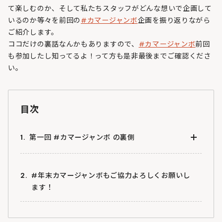
て楽しむのか、そして私たちスタッフがどんな想いで企画して
いるのか等々を前回の
#カマージャンボ
企画を振り返りながら
ご紹介します。
ココだけの裏話なんかもありますので、
#カマージャンボ
前回
も参加したし知ってるよ！って方も是非最後までご確認くださ
い。
目次
第一回 #カマージャンボ の裏側
そもそも#カマージャンボって何？
#年末カマージャンボもご協力よろしくお願いし
ます！
トレンド取ってみたい！そんな好奇心から生まれた
企画です
#カマージャンボ に向けて