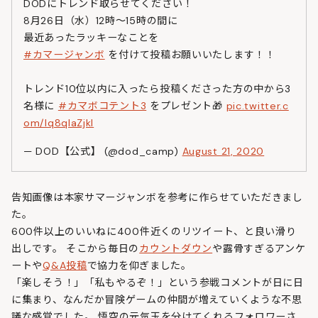
DODにトレンド取らせてください！
8月26日（水）12時～15時の間に
最近あったラッキーなことを
#カマージャンボ
を付けて投稿お願いいたします！！
トレンド10位以内に入ったら投稿くださった方の中から3
名様に
#カマボコテント3
をプレゼント🎁
pic.twitter.c
om/lq8qlaZjkl
— DOD【公式】 (@dod_camp)
August 21, 2020
告知画像は本家サマージャンボを参考に作らせていただきまし
た。
600件以上のいいねに400件近くのリツイート、と良い滑り
出しです。 そこから毎日の
カウントダウン
や露骨すぎるアンケ
ートや
Q&A投稿
で協力を仰ぎました。
「楽しそう！」「私もやるぞ！」という参戦コメントが日に日
に集まり、なんだか冒険ゲームの仲間が増えていくような不思
議な感覚でした。 悟空の元気玉を分けてくれるフォロワーさ