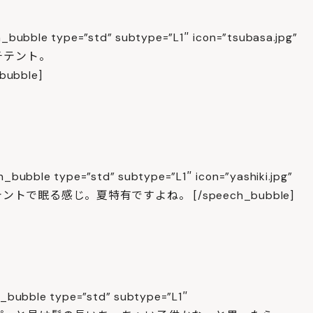
_bubble type=”std” subtype=”L1″ icon=”tsubasa.jpg”
ーチテント。
bble]
bubble type=”std” subtype=”L1″ icon=”yashiki.jpg”
トで眠る感じ。夏特有ですよね。 [/speech_bubble]
_bubble type=”std” subtype=”L1″