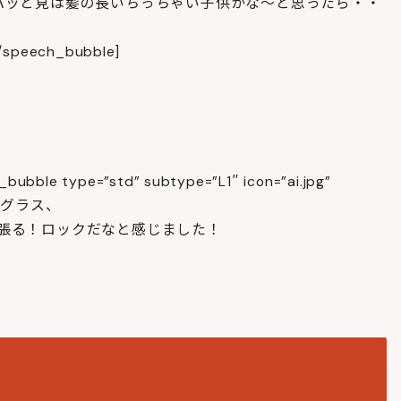
 サムネイルでパッと見は髪の長いちっちゃい子供かな～と思ったら・・
ech_bubble]
bubble type=”std” subtype=”L1″ icon=”ai.jpg”
サングラス、
張る！ロックだなと感じました！