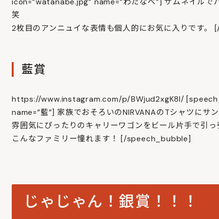
icon=”watanabe.jpg” name=”わたなべ”]
笑
2枚目のアンニュイな表情も個人的にお気に入りです。 [/spe
藍賞
https://www.instagram.com/p/BWjud2xgK8I/ [speech_
name=”藍”] 家族でおそろいのNIRVANAのTシャツに
雰囲気にぴったりのキャリーワゴンをビール片手で引っ
こんなファミリー憧れます！ [/speech_bubble]
じゃじゃん！銀賞！！！