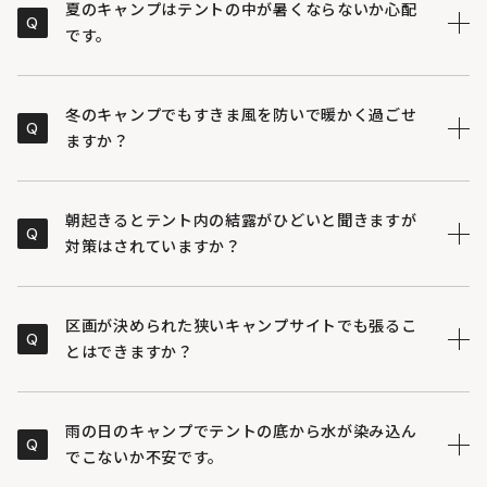
ロープを張るだけのシンプルな構造なので、テントの扱
夏のキャンプはテントの中が暑くならないか心配
Q
いに不慣れな方でも手順に迷わずスムーズに設営するこ
です。
とが可能です。
全方向に配置された大型のメッシュ窓を開放すれば風が
A
しっかりと吹き抜けます。また、屋根部分には厚みのあ
冬のキャンプでもすきま風を防いで暖かく過ごせ
Q
るポリコットン生地を採用しているため濃い日陰がで
ますか？
き、夏場でも涼しく快適に過ごせます。
壁部分とフロア生地の間にすき間がない構造になってい
A
るため、すべてのメッシュ窓を閉め切ることで冷たい風
朝起きるとテント内の結露がひどいと聞きますが
Q
の侵入をシャットアウトでき、オールシーズン対応でお
対策はされていますか？
使いいただけます。
屋根部分に透湿性のあるポリコットン素材を使用するこ
A
とで、テント内の結露を軽減しています。同時に、壁面
区画が決められた狭いキャンプサイトでも張るこ
Q
にはポリエステル生地を使うことで、テント全体の重さ
とはできますか？
を抑え扱いやすさも両立させています。
サイドポールを採用することで外側のロープをテントの
A
近くに張れるため、限られたスペースでの設営が可能で
雨の日のキャンプでテントの底から水が染み込ん
Q
す。さらに壁がほぼ垂直に立ち上がるため、室内は圧迫
でこないか不安です。
感が少なく見た目以上に広々と使えます。