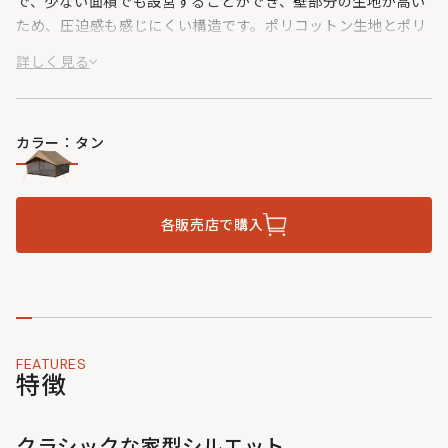
で、少ない面積でも設営することができ、壁部分の生地が高い
ため、圧迫感も感じにくい構造です。ポリコットン生地とポリ
エステル生地の使い分けやアルミ合金ポールを使用することな
詳しく見る
どによって、クラシックな外観と高い機能性を両立させた、ニ
ュークラシックテントです。
カラー：タン
各販売店で購入
FEATURES
特徴
クラシックな家型シルエット