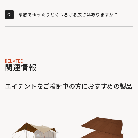
テントのフロア部分には耐久性に優れた厚手のポリエス
A
テル素材を使用し、十分な防水性を備えているため、地
Q
家族でゆったりとくつろげる広さはありますか？
面からの水の染み込みをしっかりと防ぎます。
クラシックな家型のシルエットで壁が高く設計されてい
A
るため、ご家族で横になっても窮屈さを感じにくい構造
です。寝室としてだけでなく、お座敷スタイルのリビン
グスペースとしても快適にご活用いただけます。
RELATED
関連情報
エイテントをご検討中の方におすすめの製品