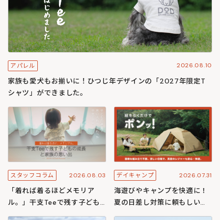
2026.08.10
アパレル
家族も愛犬もお揃いに！ひつじ年デザインの「2027年限定T
シャツ」ができました。
2026.08.03
2026.07.31
スタッフコラム
デイキャンプ
「着れば着るほどメモリア
海遊びやキャンプを快適に！
ル。」干支Teeで残す子ども
夏の日差し対策に頼もしいワ
の成長と家族の思い出
ンタッチ構造のわがやシリー