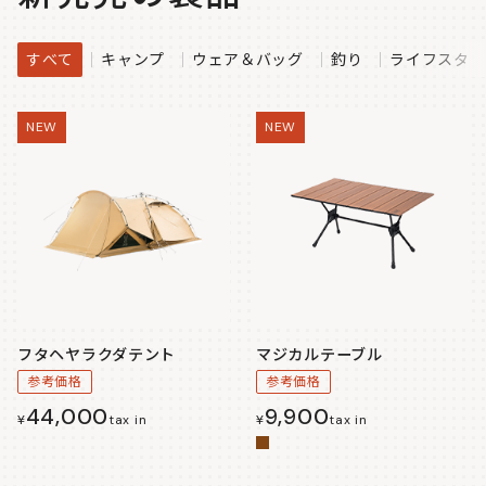
すべて
キャンプ
ウェア＆バッグ
釣り
ライフスタイ
NEW
NEW
フタヘヤラクダテント
マジカルテーブル
参考価格
参考価格
44,000
9,900
¥
tax in
¥
tax in