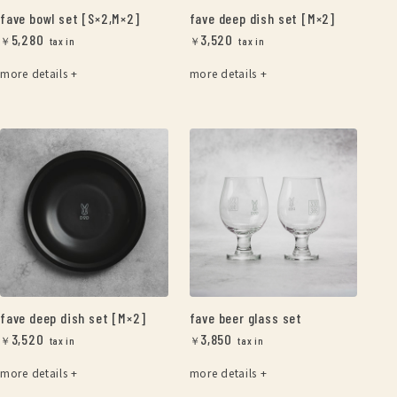
fave bowl set [S×2,M×2]
fave deep dish set [M×2]
5,280
3,520
￥
￥
more details +
more details +
fave deep dish set [M×2]
fave beer glass set
3,520
3,850
￥
￥
more details +
more details +