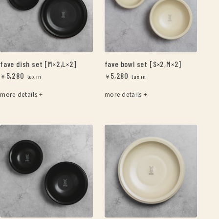
fave dish set [M×2,L×2]
fave bowl set [S×2,M×2]
5,280
5,280
￥
￥
more details +
more details +