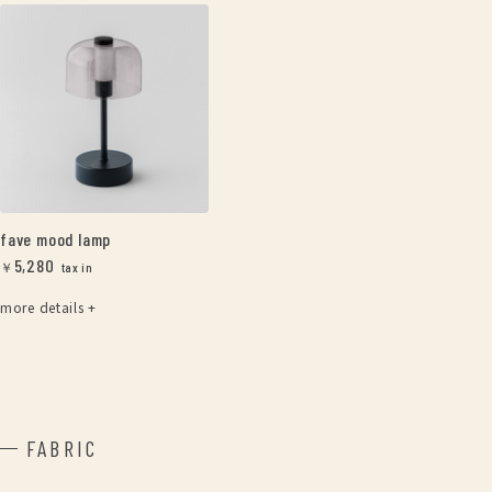
fave mood lamp
5,280
￥
more details +
FABRIC