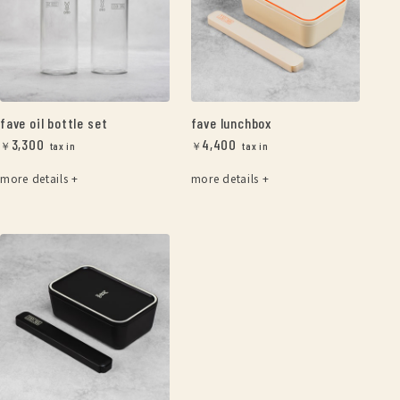
fave oil bottle set
fave lunchbox
3,300
4,400
￥
￥
more details +
more details +