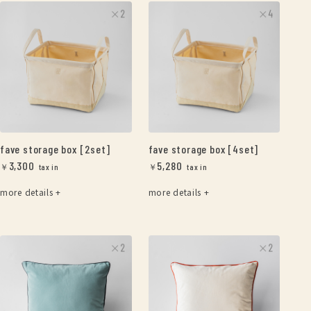
fave storage box [2set]
fave storage box [4set]
3,300
5,280
￥
￥
more details +
more details +