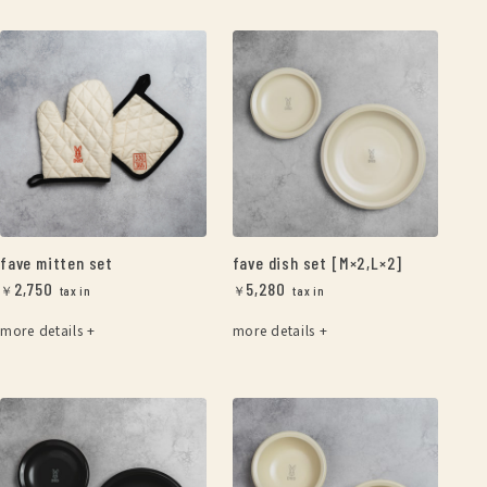
fave mitten set
fave dish set [M×2,L×2]
2,750
5,280
￥
￥
more details +
more details +