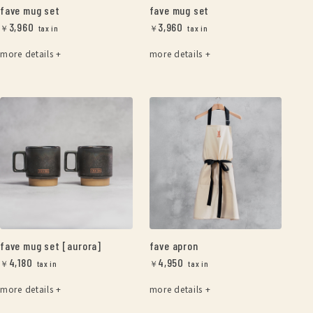
fave mug set
fave mug set
3,960
3,960
￥
￥
more details +
more details +
fave mug set [aurora]
fave apron
4,180
4,950
￥
￥
more details +
more details +