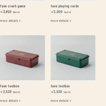
fave crash game
fave playing cards
3,850
2,200
￥
￥
more details +
more details +
fave toolbox
fave toolbox
2,530
2,530
￥
￥
more details +
more details +