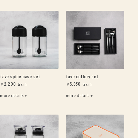
fave spice case set
fave cutlery set
2,200
5,830
￥
￥
more details +
more details +