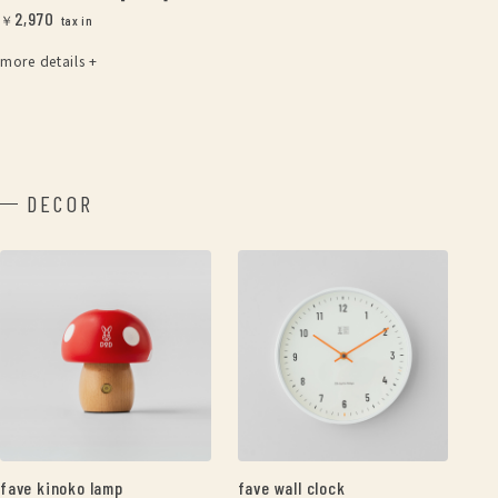
2,970
￥
more details +
DECOR
fave kinoko lamp
fave wall clock