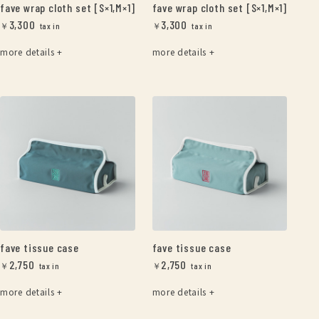
fave wrap cloth set [S×1,M×1]
fave wrap cloth set [S×1,M×1]
3,300
3,300
￥
￥
more details +
more details +
fave tissue case
fave tissue case
2,750
2,750
￥
￥
more details +
more details +