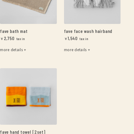
fave bath mat
fave face wash hairband
2,750
1,540
￥
￥
more details +
more details +
fave hand towel [2set]