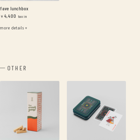
fave lunchbox
4,400
￥
more details +
OTHER