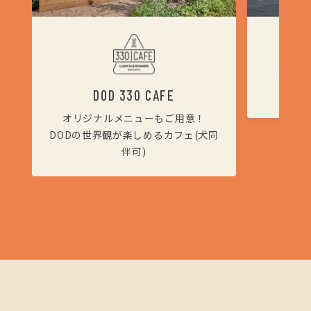
330
⽇本
DOD 330 CAFE
オリジナルメニューもご用意！
DODの世界観が楽しめるカフェ(犬同
伴可)