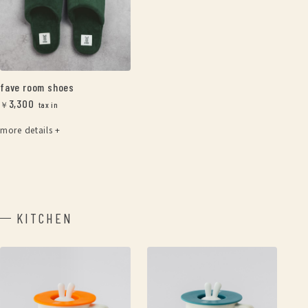
fave room shoes
3,300
￥
more details +
KITCHEN