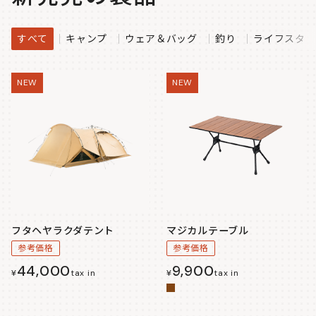
すべて
キャンプ
ウェア＆バッグ
釣り
ライフスタイ
NEW
NEW
フタヘヤラクダテント
マジカルテーブル
参考価格
参考価格
44,000
9,900
¥
tax in
¥
tax in