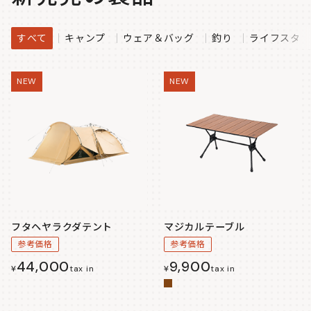
すべて
キャンプ
ウェア＆バッグ
釣り
ライフスタイ
NEW
NEW
フタヘヤラクダテント
マジカルテーブル
参考価格
参考価格
44,000
9,900
¥
tax in
¥
tax in