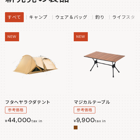
すべて
キャンプ
ウェア＆バッグ
釣り
ライフスタイ
NEW
NEW
フタヘヤラクダテント
マジカルテーブル
参考価格
参考価格
44,000
9,900
¥
tax in
¥
tax in