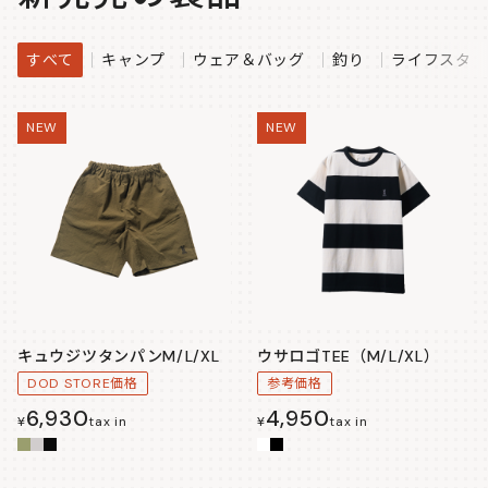
すべて
キャンプ
ウェア＆バッグ
釣り
ライフスタイ
NEW
NEW
キュウジツタンパンM/L/XL
ウサロゴTEE（M/L/XL）
DOD STORE価格
参考価格
6,930
4,950
¥
tax in
¥
tax in