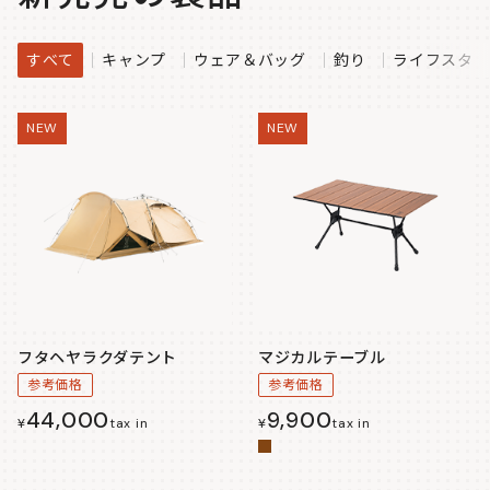
すべて
キャンプ
ウェア＆バッグ
釣り
ライフスタイ
NEW
NEW
フタヘヤラクダテント
マジカルテーブル
参考価格
参考価格
44,000
9,900
¥
tax in
¥
tax in