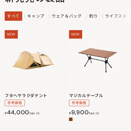
すべて
キャンプ
ウェア＆バッグ
釣り
ライフスタイ
NEW
NEW
フタヘヤラクダテント
マジカルテーブル
参考価格
参考価格
44,000
9,900
¥
tax in
¥
tax in