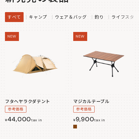
すべて
キャンプ
ウェア＆バッグ
釣り
ライフスタイ
NEW
NEW
フタヘヤラクダテント
マジカルテーブル
参考価格
参考価格
44,000
9,900
¥
tax in
¥
tax in