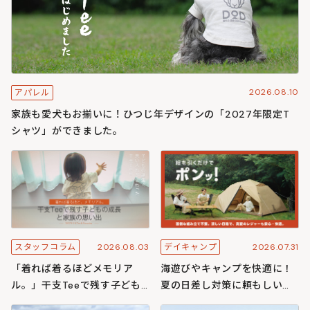
2026.08.10
アパレル
家族も愛犬もお揃いに！ひつじ年デザインの「2027年限定T
シャツ」ができました。
2026.08.03
2026.07.31
スタッフコラム
デイキャンプ
「着れば着るほどメモリア
海遊びやキャンプを快適に！
ル。」干支Teeで残す子ども
夏の日差し対策に頼もしいワ
の成長と家族の思い出
ンタッチ構造のわがやシリー