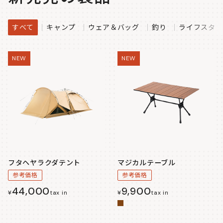
すべて
キャンプ
ウェア＆バッグ
釣り
ライフスタイ
NEW
NEW
フタヘヤラクダテント
マジカルテーブル
参考価格
参考価格
44,000
9,900
¥
tax in
¥
tax in