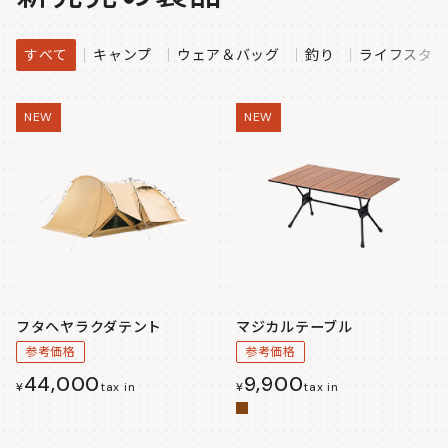
すべて
キャンプ
ウェア＆バッグ
釣り
ライフスタイ
NEW
NEW
フタヘヤラクダテント
マジカルテーブル
参考価格
参考価格
44,000
9,900
¥
tax in
¥
tax in