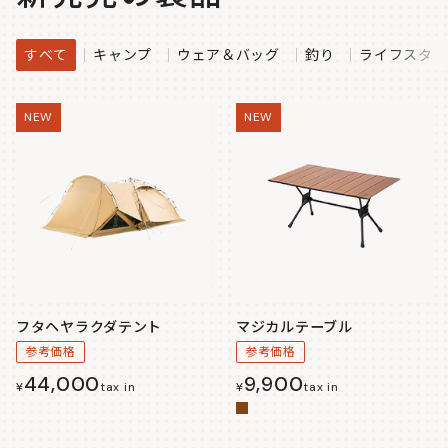
すべて
キャンプ
ウェア＆バッグ
釣り
ライフスタイ
NEW
NEW
フタヘヤラクダテント
マジカルテーブル
参考価格
参考価格
44,000
9,900
¥
tax in
¥
tax in