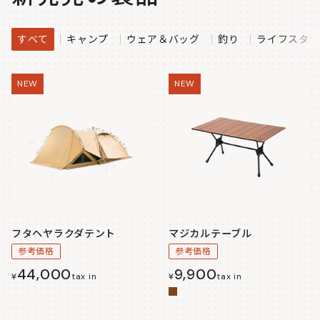
すべて
キャンプ
ウェア＆バッグ
釣り
ライフスタイ
NEW
NEW
フタヘヤラクダテント
マジカルテーブル
参考価格
参考価格
44,000
9,900
¥
tax in
¥
tax in