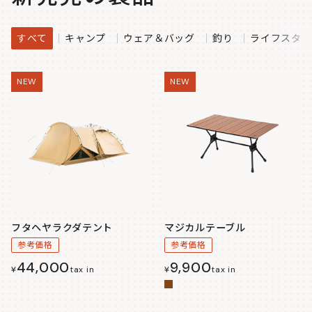
すべて
キャンプ
ウェア＆バッグ
釣り
ライフスタイ
NEW
NEW
フタヘヤラクダテント
マジカルテーブル
参考価格
参考価格
44,000
9,900
¥
tax in
¥
tax in