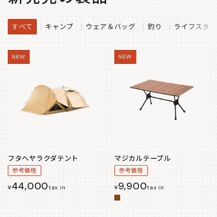
すべて
キャンプ
ウェア＆バッグ
釣り
ライフスタイ
NEW
NEW
フタヘヤラクダテント
マジカルテーブル
参考価格
参考価格
44,000
9,900
¥
tax in
¥
tax in