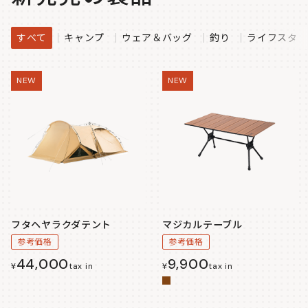
すべて
キャンプ
ウェア＆バッグ
釣り
ライフスタイ
NEW
NEW
フタヘヤラクダテント
マジカルテーブル
参考価格
参考価格
44,000
9,900
¥
tax in
¥
tax in