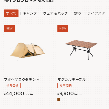
すべて
キャンプ
ウェア＆バッグ
釣り
ライフスタイ
NEW
NEW
フタヘヤラクダテント
マジカルテーブル
参考価格
参考価格
44,000
9,900
¥
tax in
¥
tax in