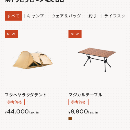
すべて
キャンプ
ウェア＆バッグ
釣り
ライフスタイ
NEW
NEW
フタヘヤラクダテント
マジカルテーブル
参考価格
参考価格
44,000
9,900
¥
tax in
¥
tax in