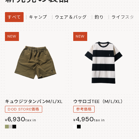
すべて
キャンプ
ウェア＆バッグ
釣り
ライフスタイ
NEW
NEW
キュウジツタンパンM/L/XL
ウサロゴTEE（M/L/XL）
DOD STORE価格
参考価格
6,930
4,950
¥
tax in
¥
tax in