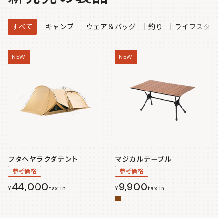
すべて
キャンプ
ウェア＆バッグ
釣り
ライフスタイ
NEW
NEW
フタヘヤラクダテント
マジカルテーブル
参考価格
参考価格
44,000
9,900
¥
tax in
¥
tax in