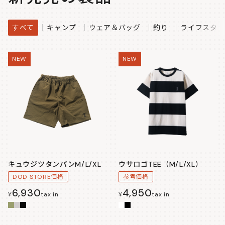
すべて
キャンプ
ウェア＆バッグ
釣り
ライフスタイ
NEW
NEW
キュウジツタンパンM/L/XL
ウサロゴTEE（M/L/XL）
DOD STORE価格
参考価格
6,930
4,950
¥
tax in
¥
tax in