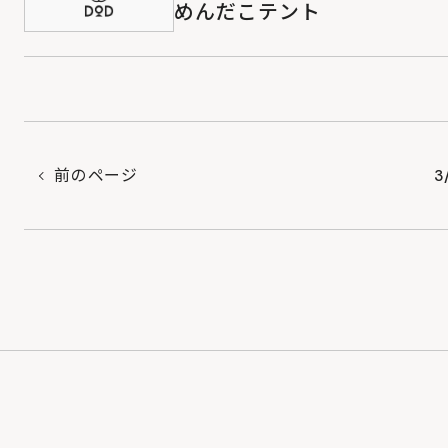
めんだこテント
前のページ
3