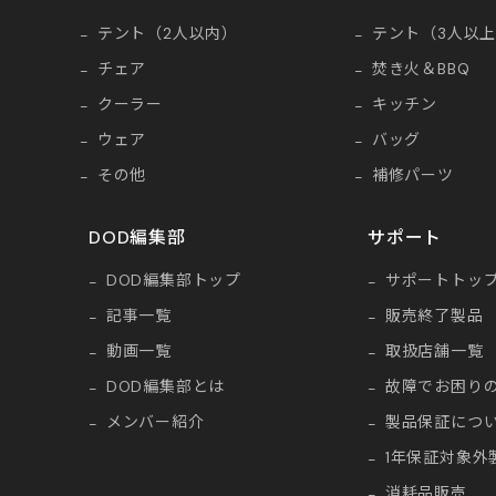
テント（2人以内）
テント（3人以
チェア
焚き火＆BBQ
クーラー
キッチン
ウェア
バッグ
その他
補修パーツ
DOD編集部
サポート
DOD編集部トップ
サポートトッ
記事一覧
販売終了製品
動画一覧
取扱店舗一覧
DOD編集部とは
故障でお困り
メンバー紹介
製品保証につ
1年保証対象外
消耗品販売