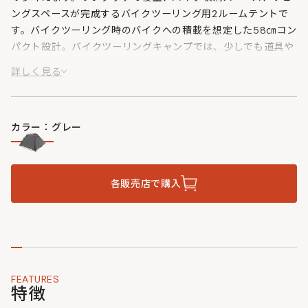
ングスペースが完成するバイクツーリング用2ルームテントで
す。バイクツーリング時のバイクへの積載を想定した58㎝コン
パクト設計。バイクツーリングキャンプでは、少しでも道具や
装備をコンパクトにしたいもの。バイクソロツーリングはもと
詳しく見る
より、タンデムツーリングでは尚更。そんなライダーズのツー
リングキャンプをより豊かに手軽にする、夢のライダーズバイ
クインテントです。
カラー：グレー
各販売店で購入
FEATURES
特徴