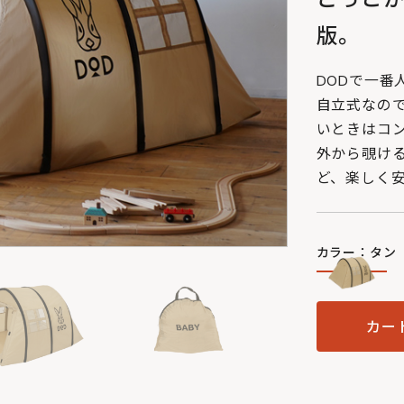
版。
DODで一番
自立式なの
いときはコ
外から覗け
ど、楽しく
カラー：タン
カー