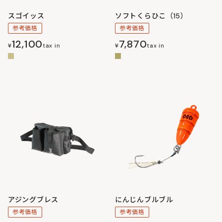
スゴイッス
ソフトくらひこ（15）
参考価格
参考価格
12,100
7,870
¥
tax in
¥
tax in
アジングブレス
にんじんブルブル
参考価格
参考価格