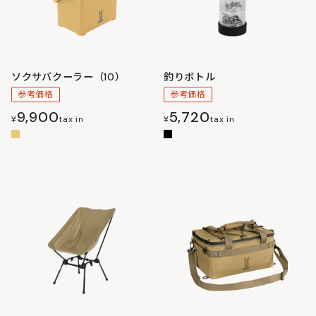
ソクサバクーラー（10）
釣りボトル
参考価格
参考価格
9,900
5,720
¥
tax in
¥
tax in