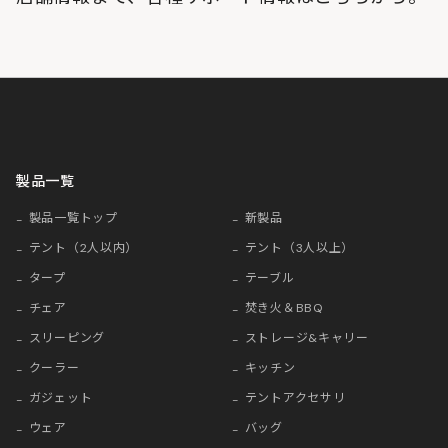
製品一覧
製品一覧トップ
新製品
テント（2人以内）
テント（3人以上）
タープ
テーブル
チェア
焚き火＆BBQ
スリーピング
ストレージ&キャリー
クーラー
キッチン
ガジェット
テントアクセサリ
ウェア
バッグ