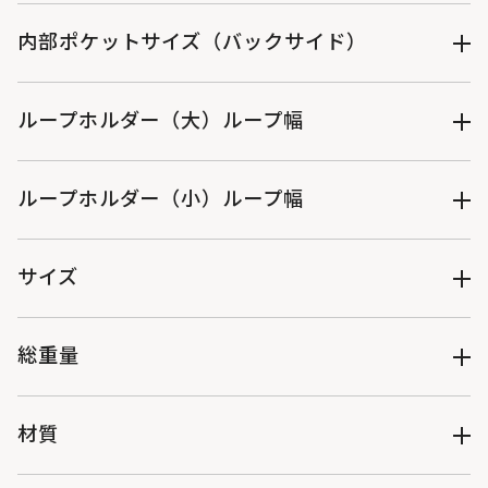
（約）W5.5✕H7.5cm、（約）W5.5✕H7.5cm、（約）
W11✕H7.5cm
内部ポケットサイズ（バックサイド）
（約）W22✕H9.5cm
ループホルダー（大）ループ幅
（約）4.5cm
ループホルダー（小）ループ幅
（約）2cm
サイズ
（約）W24×D11×H16cm
総重量
（約）284g
材質
外生地：ポリエステル（ラミネートPVC）