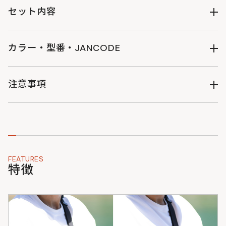
内生地：420Dポリエステル（PUコーティング）
セット内容
中敷：EPE発泡剤
製品本体、ベルト（本体取付済み）
カラー・型番・JANCODE
ブラック : BG1-078-BK : 4582708769268
注意事項
・製品改良のため予告なくデザイン・仕様を変更する場合があ
りますのでご了承ください。
・サイズ・重量などの数値には若干の個体差がございます。
・掲載写真はできる限り実物の色味に近づくように加工・調整
しておりますが、お客様がお使いのモニターの設定や天候・照
FEATURES
明の当たり具合などにより、実物の色味と異なって見えること
特徴
がございます。