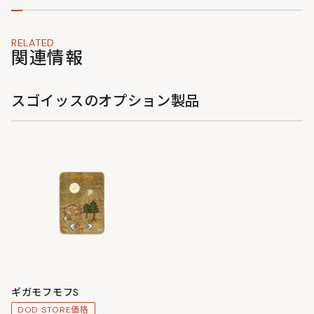
・ただし、防炎素材ではありませんので、大きな火に直
・高さ調節： お持ちのテーブルに合わせて、地べたスタ
接近づけすぎないようご注意ください。
イルからハイスタイル（座面高18cm〜42cm）まで調
整可能です。
RELATED
関連情報
・角度調節： 前後の脚の長さを変えることで、食事しや
すい「前傾」や、星空を眺める「後傾」など、気分に合
わせて座り心地を選べます。
スゴイッスのオプション製品
ギガモフモフS
DOD STORE価格