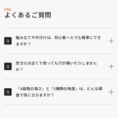
FAQ
よくあるご質問
組み立てや片付けは、初心者一人でも簡単にでき
Q
ますか？
はい、非常にシンプルな構造で、慣れれば数分で設営・
A
撤収が完了します。
焚き火の近くで使っても穴が開いたりしません
Q
・四角いフレームにポールを接続し、生地の四角を引っ
か？
掛けるだけ。特別な道具や力は必要ありません。
・脚を折りたたむだけの調整機構により、自分のスタイ
DODの「スゴイッス」は座面生地に厚手のコットン
A
ルに合った高さをサッと設定できる手軽さも「スゴイ」
（綿）を採用しているため、火の粉が飛んでも穴が空き
「4段階の高さ」と「3種類の角度」は、どんな場
Q
ポイントです。
にくい設計になっています。
面で役に立ちますか？
・ポリエステルなどの化繊に比べて熱に強く、焚き火の
そばで「焚き火スタイル」を楽しむのに最適なチェアで
DODの「スゴイッス」1台で、キャンプ中のあらゆるシ
A
す。
ーンにフィットさせることができます。