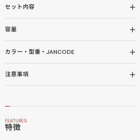
裏地：210Dポリエステル（※撥水・防汚加工）
セット内容
製品本体
容量
（約）22L
カラー・型番・JANCODE
（約）W30×D16×H49cm
タン : BG1-917-TN : 4580742230850
注意事項
・製品改良のため予告なくデザイン・仕様を変更する場合があ
りますのでご了承ください。
・サイズ・重量などの数値には若干の個体差がございます。
・掲載写真はできる限り実物の色味に近づくように加工・調整
しておりますが、お客様がお使いのモニターの設定や天候・照
FEATURES
明の当たり具合などにより、実物の色味と異なって見えること
特徴
がございます。