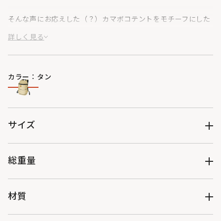
そんな声にお応えした（？）カマボコテントをモチーフにした
リュックサック。
詳しく見る
見た目だけの出オチではなく、機能性にもしっかりこだわりま
した。
カラー：タン
キャンプに行けない日常でも、これを背負えばいつでもキャン
プ気分を味わえます。
サイズ
総重量
（約）700g
材質
表地：1000Dポリエステル（※撥水・防汚加工）