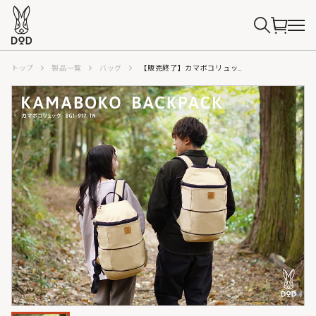
トップ
製品一覧
バッグ
【販売終了】カマボコリュック BG1-917-TN