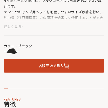
4本のポールを使用し、フルクローズしても圧迫感が少ない設
計です。
テントやキャンプ用ベッドを配置しやすいサイズ設計を行い、
約10畳（江戸間換算）の床面積を効率よく使用することができ
ます。
詳しく見る
ソロやデュオのキャンプですべてのギアを中にいれて使用して
も余裕のあるサイズに設計しました。
カラー：ブラック
各販売店で購入
FEATURES
特徴