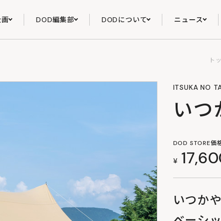
企画
DOD編集部
DODについて
ニュース
ト
ITSUKA NO T
いつ
DOD STORE価
17,6
¥
いつか
ベーシ