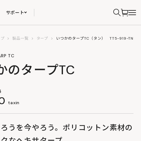
サポート
ップ
製品一覧
タープ
いつかのタープTC（タン） TT5-919-TN
ARP TC
かのタープTC
格
00
taxin
やろうを今やろう。ポリコットン素材の
ックなヘキサタープ。