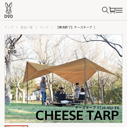
トップ
製品一覧
タープ
【販売終了】チーズタープ（タン） TT10-492-TN