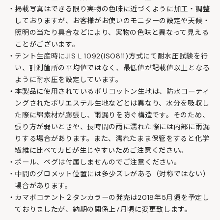
掲載写真はできる限り実物の色味に近づくように加工・調整
しておりますが、お客様がお使いのモニターの設定や天候・
照明の当たり具合などにより、実物の色味と異なって見える
ことがございます。
テント生産時にJIS L 1092(ISO811)方式にて耐水圧試験を行
い、計測箇所の平均値ではなく、最低値が記載値以上となる
ように耐水圧を設定しています。
本製品に使用されているポリコットン生地は、防水コーティ
ングされたポリエステル生地などとは異なり、水分を吸収し
た際に綿素材が膨張し、雨漏りを防ぐ構造です。そのため、
張り方が弱いときや、長時間の雨に濡れた際には内部に雨漏
りする場合があります。また、濡れたまま保管をすると化学
繊維に比べてカビが生じやすいためご注意ください。
ポール、ペグは付属しませんのでご注意ください。
中間のグロメット位置には多少ズレがある（対称ではない）
場合があります。
カマボコテント２タンカラーの発売は2018年5月頃を予定し
ておりましたが、納期の関係上7月頃に変更致します。