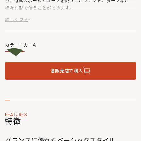
り、付属のポールとロープを使うことでテント、タープなど
様々な形で使うことができます。
気温、風向き、太陽の方向など、キャンプでは常に同じシチュ
詳しく見る
エーションはあり得ません。布一枚の薄さで自然との距離感を
近づけ、自分の創意工夫でシチェーションに応じた形を作るこ
とがヌノイチのコンセプトです。
カラー：カーキ
機能を追い求めた近代的テントでは感じることのできない「な
にか」を感じることができるはずです。
各販売店で購入
FEATURES
特徴
バランスに優れたベーシックスタイル