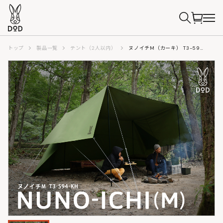
トップ
製品一覧
テント（2人以内）
ヌノイチM（カーキ） T3-594-KH