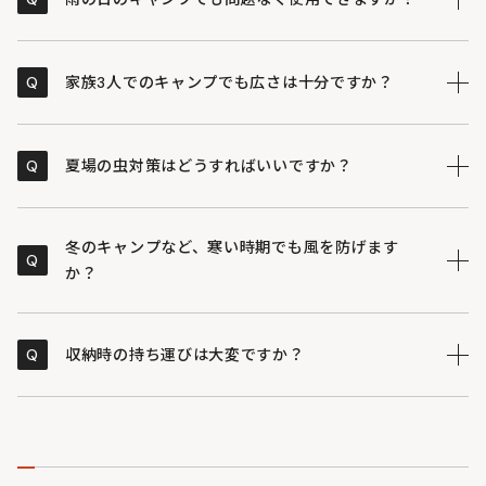
空きにくくなっています。ただし、全く燃えない素材で
はないため、テントの下で直接焚き火やバーベキューを
水分を吸収すると綿素材が膨張し、雨漏りを防ぐ構造に
A
するのはお控えください。
なっています。ポリウレタンコーティングをしていない
Q
家族3人でのキャンプでも広さは十分ですか？
ため加水分解の心配もありません。ただし、長時間の強
い雨や張り方が弱い場合は雨漏りする可能性があるため
ソロやデュオキャンプはもちろん、2〜3人がゆとりを持
A
ご注意ください。
って過ごせる広さに設計されています。付属のサブ生地
Q
夏場の虫対策はどうすればいいですか？
を使ってタープ部分を延長すれば、さらに広々と快適な
リビングスペースを作り出すことが可能です。
お手持ちの吊り下げ式蚊帳や、別売りのワラビーテント
A
をインナーテントとしてメインポールに引っ掛けて組み
冬のキャンプなど、寒い時期でも風を防げます
Q
合わせることが可能です。風通しを確保しつつ虫の侵入
か？
を防げるため、夏場でも快適に就寝できます。
付属のサブ生地をベーシックスタイルの開口部に取り付
A
けることで、冷たい風の入り込みを軽減できます。天候
Q
収納時の持ち運びは大変ですか？
や風向きに合わせて形状を自由にアレンジできるため、
季節を問わず工夫次第で快適に過ごせます。
非常にシンプルな構造のため、生地のしっかり感や設営
A
時の大きさに比べてコンパクトにまとまります。圧縮機
能を持たせた大きめの専用バッグが付属しており、初心