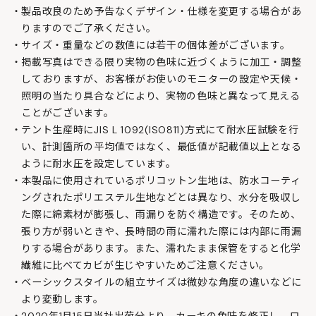
製品改良のため予告なくデザイン・仕様を変更する場合があ
りますのでご了承ください。
サイズ・重量などの数値には若干の個体差がございます。
掲載写真はできる限り実物の色味に近づくように加工・調整
しておりますが、お客様がお使いのモニターの設定や天候・
照明の当たり具合などにより、実物の色味と異なって見える
ことがございます。
テント生産時にJIS L 1092(ISO811)方式にて耐水圧試験を行
い、計測箇所の平均値ではなく、最低値が記載値以上となる
ように耐水圧を設定しています。
本製品に使用されているポリコットン生地は、防水コーティ
ングされたポリエステル生地などとは異なり、水分を吸収し
た際に綿素材が膨張し、雨漏りを防ぐ構造です。そのため、
張り方が弱いときや、長時間の雨に濡れた際には内部に雨漏
りする場合があります。また、濡れたまま保管をすると化学
繊維に比べてカビが生じやすいためご注意ください。
ベーシックスタイルの組立サイズは微妙な角度の違いなどに
より変動します。