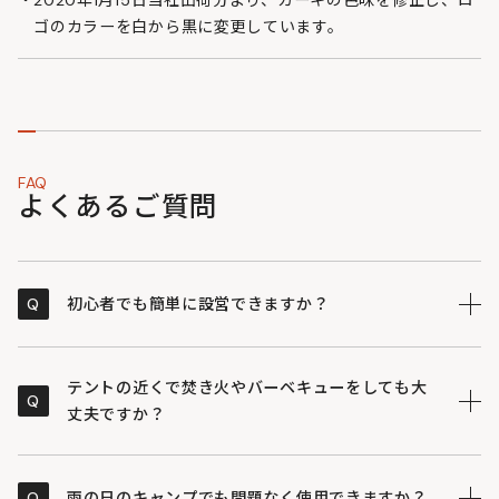
2020年1月15日当社出荷分より、カーキの色味を修正し、ロ
ゴのカラーを白から黒に変更しています。
FAQ
よくあるご質問
Q
初心者でも簡単に設営できますか？
自由なアレンジが魅力の製品ですが、バランスに優れた
A
「ベーシックスタイル」を建てるためのポールやロー
テントの近くで焚き火やバーベキューをしても大
Q
プ、ペグなどは全て付属しています。分かりやすい設営
丈夫ですか？
動画も用意されているため、初心者の方でも手順に沿っ
て立てられます。
厚みのあるポリコットン生地を使用しているため、一般
A
的なポリエステル素材に比べて火の粉が当たっても穴が
Q
雨の日のキャンプでも問題なく使用できますか？