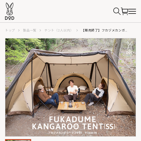
トップ
製品一覧
テント（2人以内）
【販売終了】フカヅメカンガルーテントSS（タン） T1-838-TN