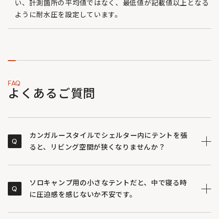
い、計測箇所の平均値ではなく、最低値が記載値以上となる
ように耐水圧を設定しています。
FAQ
よくあるご質問
カンガルースタイルでシェルター内にテントを張
Q
ると、リビング空間が狭くなりませんか？
前後非対称の設計によってシェルターの傾斜にぴったり
A
と寄り添うため、デッドスペースを減らし、シェルター
ソロキャンプ用の小さなテントだと、中で寝る時
Q
内のリビング空間を無駄なく広々と活用できます。
に圧迫感を感じないか不安です。
サイドの壁がほぼ垂直に立ち上がるように設計されてい
A