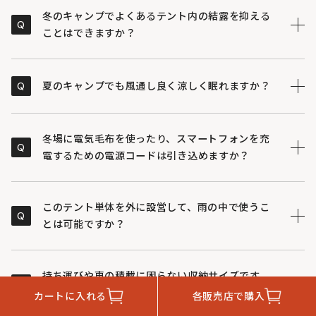
るため、コンパクトなサイズ感でありながら、圧迫感の
冬のキャンプでよくあるテント内の結露を抑える
Q
少ない快適な内部空間を確保しています。
ことはできますか？
壁面に吸湿性に優れたコットン100%の生地を採用して
A
いるため、テント内の結露を大幅に軽減し、朝まで快適
Q
夏のキャンプでも風通し良く涼しく眠れますか？
な寝室環境を保ちやすくなっています。
前後に設けられた大型ドアはフルメッシュに切り替えら
A
れるため、風通しが良く、気候に合わせて内部の換気を
冬場に電気毛布を使ったり、スマートフォンを充
Q
簡単に調整できます。また、前後どちらからでも出入り
電するための電源コードは引き込めますか？
が可能です。
電気機器を使用するためのコンセント用ファスナーが備
A
わっているため、ポータブル電源や外部サイトの電源コ
このテント単体を外に設営して、雨の中で使うこ
Q
ードを隙間なくテント内へ引き込むことができます。
とは可能ですか？
本製品はシェルターなどのインナーとしての使用を想定
A
して作られており、単体での防水性はありません。ただ
持ち運びや車の積載に困らない収納サイズです
Q
し、別売りの専用フライシートを装着していただくこと
か？
カートに入れる
各販売店で購入
で、雨の中でも単体でご使用いただけるようになりま