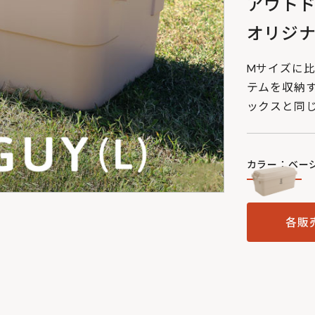
アウトド
オリジ
Mサイズに
テムを収納
ックスと同
カラー：ベー
各販