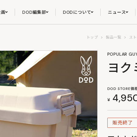
企画
DOD編集部
DODについて
ニュース
トップ
製品一覧
スト
POPULAR GUY
ヨク
DOD STORE価
4,95
¥
販売終了