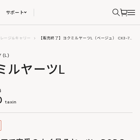
サポート
レージ&キャリー
【販売終了】ヨクミルヤーツL（ベージュ） CX3-776-BG
 (L)
ミルヤーツL
格
0
taxin