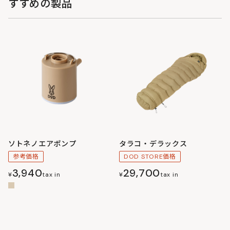
すすめの製品
ソトネノエアポンプ
タラコ・デラックス
参考価格
DOD STORE価格
3,940
29,700
¥
tax in
¥
tax in