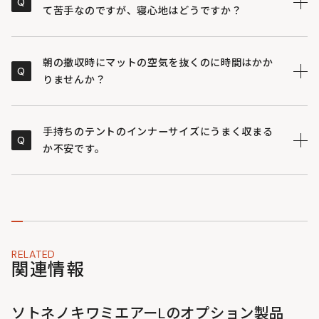
Q
す。いつでも清潔な状態を保てるため、小さなお子様と
て苦手なのですが、寝心地はどうですか？
のキャンプでも安心してお使いいただけます。
付属のシーツにはポリエステルとコットンの混紡素材で
A
あるポリコットン生地を採用しています。コットンの風
朝の撤収時にマットの空気を抜くのに時間はかか
Q
合いがあるため、特有のペタペタと肌にはりつく不快感
りませんか？
を抑え、サラッと快適に眠ることができます。
吸気と排気のモードを切り替えられる専用バルブを搭載
A
しています。片付ける際は排気モードに設定することで
手持ちのテントのインナーサイズにうまく収まる
Q
内部の空気を一気に外へ逃がすことができるため、撤収
か不安です。
作業の負担軽減と時短につながります。
こちらのシリーズは複数のサイズ展開があるため、ソロ
A
用テントから大型のファミリー用テントまで、広さに合
わせて組み合わせやすくなっています。テントの床面積
や一緒に寝る人数に合わせて、複数枚を並べて敷き詰め
る使い方がおすすめです。
RELATED
関連情報
ソトネノキワミエアーLのオプション製品