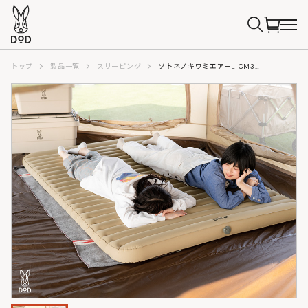
トップ
製品一覧
スリーピング
ソトネノキワミエアーL CM3-943-TN