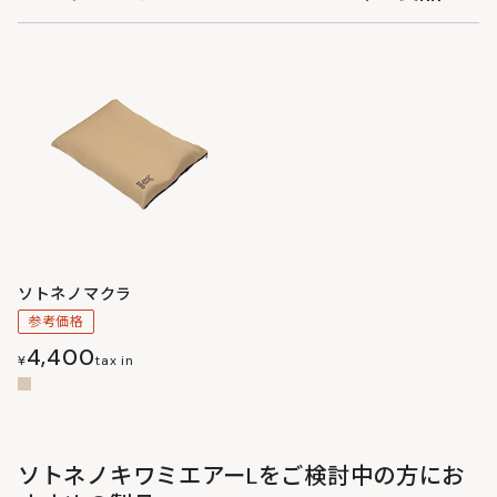
ソトネノマクラ
参考価格
4,400
¥
tax in
ソトネノキワミエアーLをご検討中の方にお