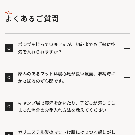
FAQ
よくあるご質問
ポンプを持っていませんが、初心者でも手軽に空
Q
気を入れられますか？
付属のキャリーバッグがそのままエアポンプとして使え
A
る仕組みになっているため、別途ポンプを購入しなくて
厚みのあるマットは寝心地が良い反面、収納時に
Q
も簡単にマットを膨らませることができます。もしお手
かさばるのが心配です。
持ちの小型電動ポンプがあれば、そちらを併用してより
スムーズに設営することも可能です。
たっぷりと空気を取り込んで膨らむエアマット構造のた
A
め、就寝時はふっくらとした厚みがありながら、空気を
キャンプ場で寝汗をかいたり、子どもが汚してし
Q
抜いて畳むと非常にコンパクトに収まります。積載スペ
まった場合のお手入れ方法を教えてください。
ースが限られるツーリングキャンプや、荷物が多くなり
がちなファミリーキャンプにも適しています。
マット本体にかぶせる専用のシーツが付属しており、こ
A
のシーツは取り外してご家庭の洗濯機で丸洗いが可能で
ポリエステル製のマットは肌にはりつく感じがし