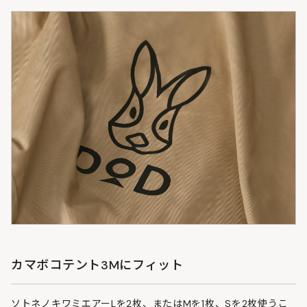
カマボコテント3Mにフィット
ソトネノキワミエアーLを2枚、またはMを1枚、Sを2枚使うこ