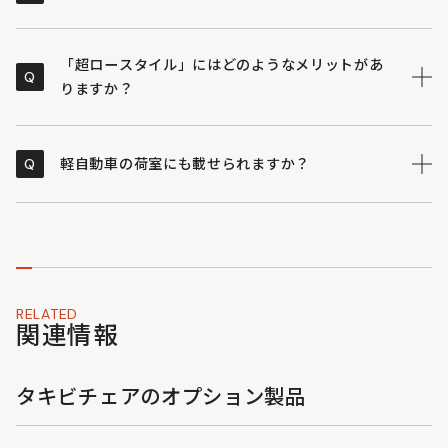
タキビチェアは、火の粉に強い「帆布（綿100%）」を
A
座面生地に使用しています。
「超ロースタイル」にはどのようなメリットがあ
Q
・一般的なポリエステルなどの化学繊維と異なり、焚き
りますか？
火の火の粉が当たっても穴が空きにくいタフな素材で
す。
DODのタキビチェアが採用する超ロースタイルは、焚き
A
・頑丈な帆布を2重に縫い合わせ、負荷がかかる部分に
火の煙を避けやすく、地面に近いことでよりリラックス
Q
軽自動車の荷室にも載せられますか？
は補強テープを施しているため、ガシガシ使い込める安
できるメリットがあります。
心感があります。
・焚き火の煙は上昇しやすいため、座面を下げることで
はい、DODのタキビチェアは厚さわずか（約）8cmの
A
煙に巻かれる不快感を軽減します。
薄型収納サイズなので、軽自動車の隙間にも積み込みや
・地面に近い目線で薪をくべたり、調理をしたりといっ
すい形状です。
た「焚き火作業」が格段にしやすくなります。
・（約）W60×H80cmという板状に折りたためるた
・静止耐荷重（約）100kgのスチールパイプを使用して
め、荷物の一番下や背もたれの裏など、デッドスペース
RELATED
関連情報
おり、大柄な方でも安心して座れます。
にすっきりと収まります。
・バックパックでの持ち運びには向きませんが、オート
キャンプにおいては非常に収納効率の良いデザインで
タキビチェアのオプション製品
す。