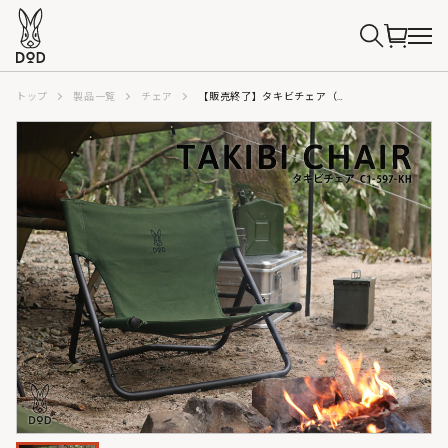
トップ
製品一覧
チェア
【販売終了】タキビチェア（カーキ ）C1-597‐KH