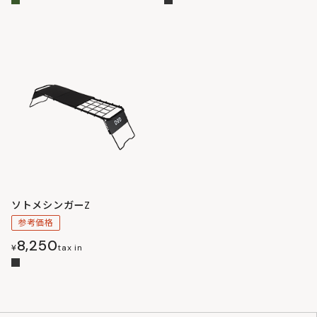
ソトメシンガーZ
参考価格
8,250
¥
tax in