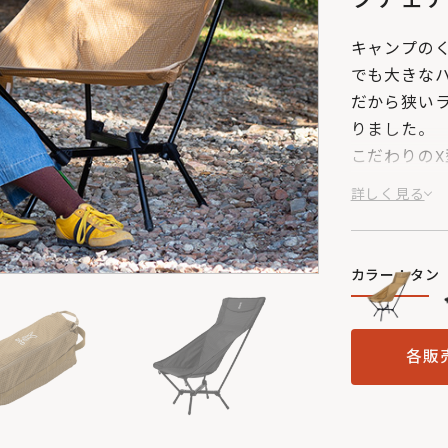
キャンプの
でも大きな
だから狭い
りました。
こだわりの
現します。
詳しく見る
カラー：タン
各販