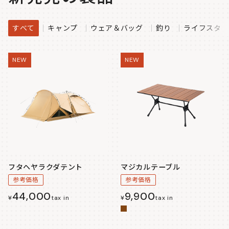
すべて
キャンプ
ウェア＆バッグ
釣り
ライフスタイ
NEW
NEW
フタヘヤラクダテント
マジカルテーブル
参考価格
参考価格
44,000
9,900
¥
tax in
¥
tax in