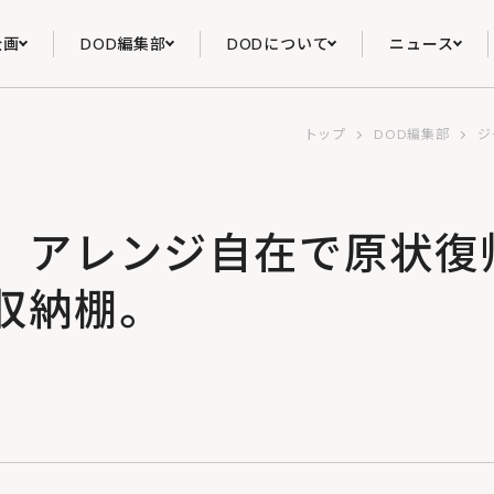
企画
DOD編集部
DODについて
ニュース
トップ
DOD編集部
ジ
】アレンジ自在で原状復
収納棚。