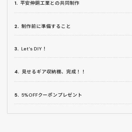
平安伸銅工業との共同制作
LABRICO（ラブリコ）とは
制作前に準備すること
ラブリーコング
Let’s DIY！
見せるギア収納棚、完成！！
スゴイッスがシンデレラフィット
5%OFFクーポンプレゼント
ハンギングし放題
モノが増えても大丈夫